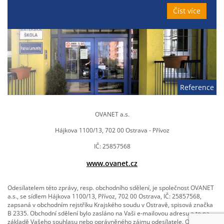
Číst více
Reference
OVANET a.s.
Hájkova 1100/13, 702 00 Ostrava - Přívoz
IČ: 25857568
www.ovanet.cz
Odesílatelem této zprávy, resp. obchodního sdělení, je společnost OVANET
a.s., se sídlem Hájkova 1100/13, Přívoz, 702 00 Ostrava, IČ: 25857568,
zapsaná v obchodním rejstříku Krajského soudu v Ostravě, spisová značka
B 2335. Obchodní sdělení bylo zasláno na Vaši e-mailovou adresu a to na
základě Vašeho souhlasu nebo oprávněného zájmu odesílatele. OVANET