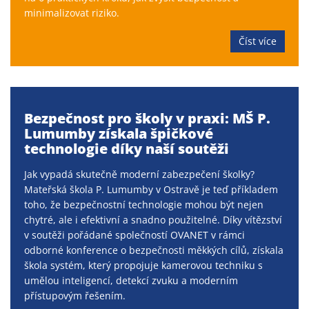
minimalizovat riziko.
Číst více
Bezpečnost pro školy v praxi: MŠ P.
Lumumby získala špičkové
technologie díky naší soutěži
Jak vypadá skutečně moderní zabezpečení školky?
Mateřská škola P. Lumumby v Ostravě je teď příkladem
toho, že bezpečnostní technologie mohou být nejen
chytré, ale i efektivní a snadno použitelné. Díky vítězství
v soutěži pořádané společností OVANET v rámci
odborné konference o bezpečnosti měkkých cílů, získala
škola systém, který propojuje kamerovou techniku s
umělou inteligencí, detekcí zvuku a moderním
přístupovým řešením.