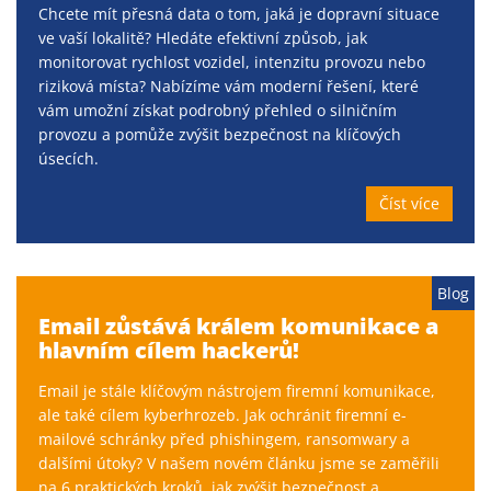
Chcete mít přesná data o tom, jaká je dopravní situace
ve vaší lokalitě? Hledáte efektivní způsob, jak
monitorovat rychlost vozidel, intenzitu provozu nebo
riziková místa? Nabízíme vám moderní řešení, které
vám umožní získat podrobný přehled o silničním
provozu a pomůže zvýšit bezpečnost na klíčových
úsecích.
Číst více
Blog
Email zůstává králem komunikace a
hlavním cílem hackerů!
Email je stále klíčovým nástrojem firemní komunikace,
ale také cílem kyberhrozeb. Jak ochránit firemní e-
mailové schránky před phishingem, ransomwary a
dalšími útoky? V našem novém článku jsme se zaměřili
na 6 praktických kroků, jak zvýšit bezpečnost a