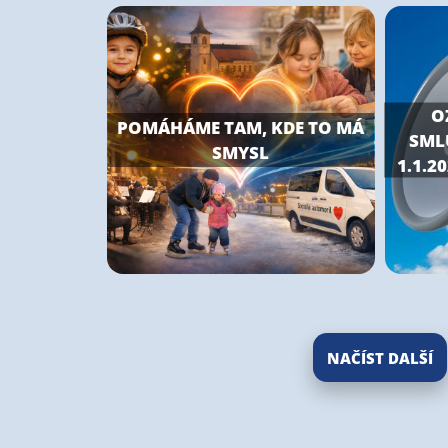
O
POMÁHÁME TAM, KDE TO MÁ
SML
SMYSL
1.1.2
NAČÍST DALŠÍ