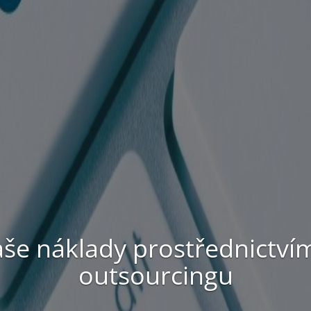
me Vaše pobočky, cloudové
datacentra