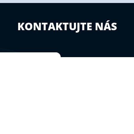
KONTAKTUJTE NÁS
OVANET a.s.
Hájkova 1100/13,
Přívoz, 702 00 Ostrava
Tel.: +420 555 135 001
Fax: +420 555 135 199
E-mail:
ovanet@ovanet.