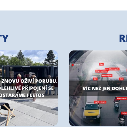
R
TY
 ZNOVU OŽIVÍ PORUBU.
LEHLIVÉ PŘIPOJENÍ SE
VÍC NEŽ JEN DOHL
OSTARÁME I LETOS