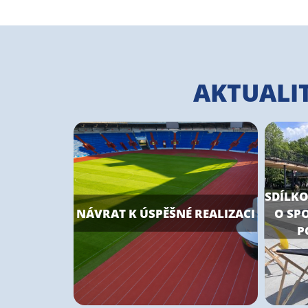
AKTUALI
SDÍLKO
NÁVRAT K ÚSPĚŠNÉ REALIZACI
O SPO
P