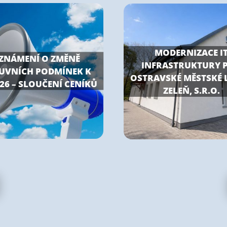
MODERNIZACE I
ZNÁMENÍ O ZMĚNĚ
INFRASTRUKTURY 
UVNÍCH PODMÍNEK K
OSTRAVSKÉ MĚSTSKÉ 
026 – SLOUČENÍ CENÍKŮ
ZELEŇ, S.R.O.