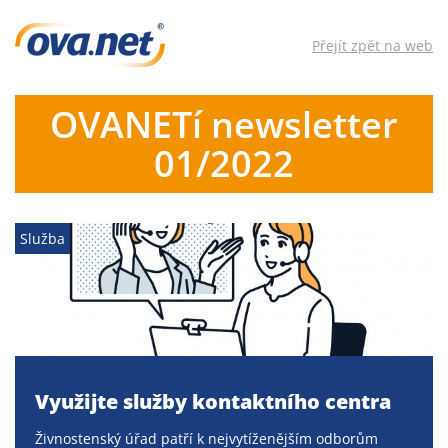
Přejít zpět na web
OVANETí newsletter
01/2022
Služba
Využijte služby kontaktního centra
Živnostenský úřad patří k nejvytíženějším odborům