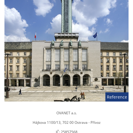
Reference
OVANET a.s.
Hájkova 1100/13, 702 00 Ostrava - Přívoz
IČ: 25857568