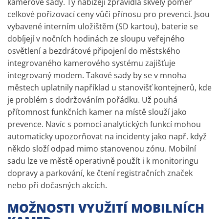
kamerové sady. Ty nabízejí zpravidla skvělý poměr
celkové pořizovací ceny vůči přínosu pro prevenci. Jsou
vybavené interním uložištěm (SD kartou), baterie se
dobíjejí v nočních hodinách ze sloupu veřejného
osvětlení a bezdrátové připojení do městského
integrovaného kamerového systému zajišťuje
integrovaný modem. Takové sady by se v mnoha
městech uplatnily například u stanovišť kontejnerů, kde
je problém s dodržováním pořádku. Už pouhá
přítomnost funkčních kamer na místě slouží jako
prevence. Navíc s pomocí analytických funkcí mohou
automaticky upozorňovat na incidenty jako např. když
někdo složí odpad mimo stanovenou zónu. Mobilní
sadu lze ve městě operativně použít i k monitoringu
dopravy a parkování, ke čtení registračních značek
nebo při dočasných akcích.
MOŽNOSTI VYUŽITÍ MOBILNÍCH