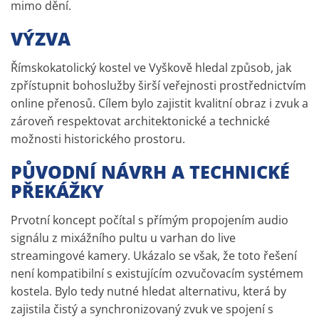
mimo dění.
VÝZVA
Římskokatolický kostel ve Vyškově hledal způsob, jak
zpřístupnit bohoslužby širší veřejnosti prostřednictvím
online přenosů. Cílem bylo zajistit kvalitní obraz i zvuk a
zároveň respektovat architektonické a technické
možnosti historického prostoru.
PŮVODNÍ NÁVRH A TECHNICKÉ
PŘEKÁŽKY
Prvotní koncept počítal s přímým propojením audio
signálu z mixážního pultu u varhan do live
streamingové kamery. Ukázalo se však, že toto řešení
není kompatibilní s existujícím ozvučovacím systémem
kostela. Bylo tedy nutné hledat alternativu, která by
zajistila čistý a synchronizovaný zvuk ve spojení s