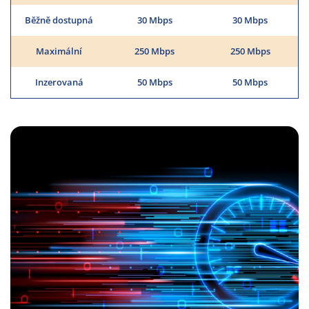
Běžně dostupná
30 Mbps
30 Mbps
Maximální
250 Mbps
250 Mbps
Inzerovaná
50 Mbps
50 Mbps