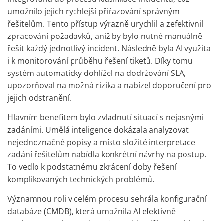
umožnilo jejich rychlejší přiřazování správným
řešitelům. Tento přístup výrazně urychlil a zefektivnil
zpracování požadavků, aniž by bylo nutné manuálně
řešit každý jednotlivý incident. Následně byla AI využita
i k monitorování průběhu řešení tiketů. Díky tomu
systém automaticky dohlížel na dodržování SLA,
upozorňoval na možná rizika a nabízel doporučení pro
jejich odstranění.
Hlavním benefitem bylo zvládnutí situací s nejasnými
zadáními. Umělá inteligence dokázala analyzovat
nejednoznačné popisy a místo složité interpretace
zadání řešitelům nabídla konkrétní návrhy na postup.
To vedlo k podstatnému zkrácení doby řešení
komplikovaných technických problémů.
Významnou roli v celém procesu sehrála konfigurační
databáze (CMDB), která umožnila AI efektivně