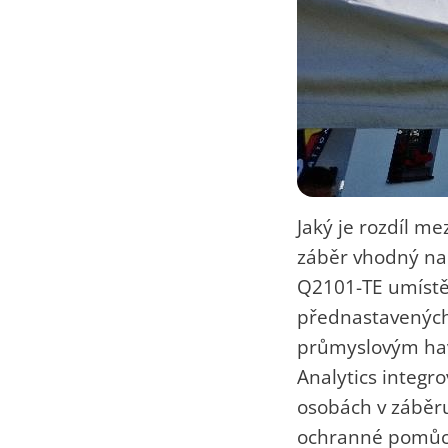
Jaký je rozdíl m
záběr vhodný nap
Q2101-TE umístěn
přednastavených 
průmyslovým havá
Analytics integr
osobách v záběru
ochranné pomůc