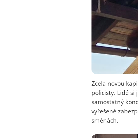
Zcela novou kapi
policisty. Lidé s
samostatný konce
vyřešené zabezpe
směnách.