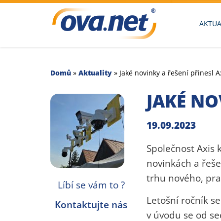
AKTUA
Domů
»
Aktuality
»
Jaké novinky a řešení přinesl 
JAKÉ NO
19.09.2023
Společnost Axis 
novinkách a řeše
trhu nového, pra
Líbí se vám to ?
Letošní ročník s
Kontaktujte nás
v úvodu se od se