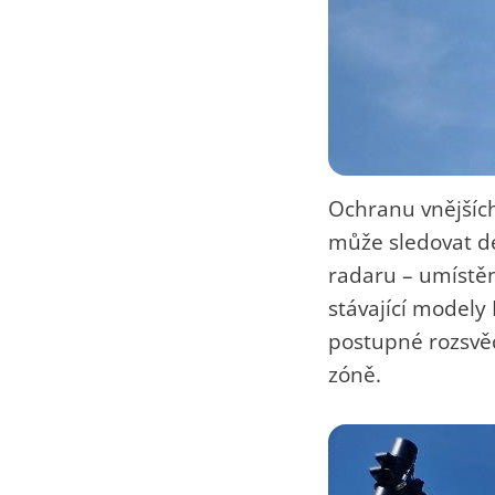
Ochranu vnějších
může sledovat de
radaru – umístěn
stávající modely
postupné rozsvěce
zóně.