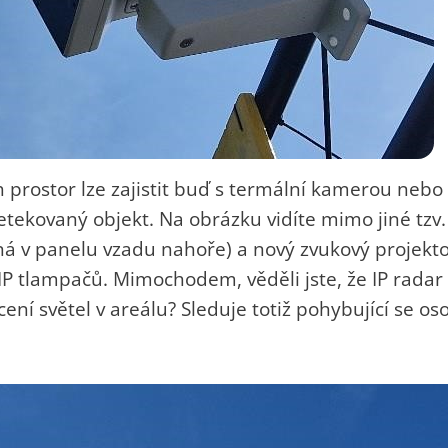
 prostor lze zajistit buď s termální kamerou neb
tekovaný objekt. Na obrázku vidíte mimo jiné tzv
á v panelu vzadu nahoře) a nový zvukový projekto
 IP tlampačů. Mimochodem, věděli jste, že IP radar 
ní světel v areálu? Sleduje totiž pohybující se oso