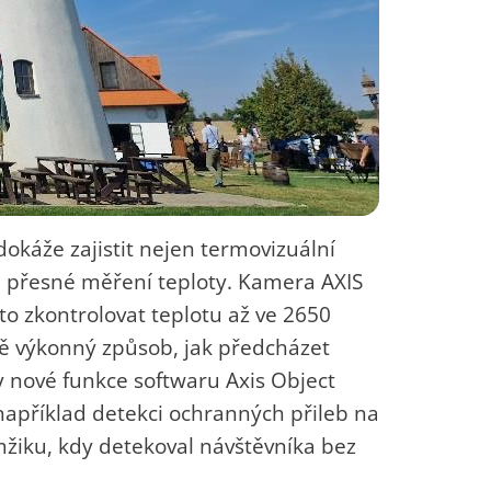
okáže zajistit nejen termovizuální
 i přesné měření teploty. Kamera AXIS
o zkontrolovat teplotu až ve 2650
ně výkonný způsob, jak předcházet
 nové funkce softwaru Axis Object
například detekci ochranných přileb na
mžiku, kdy detekoval návštěvníka bez