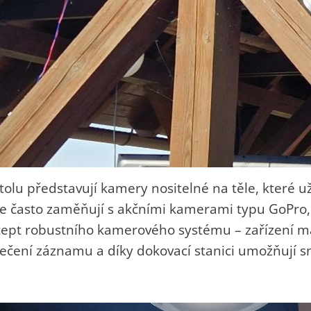
tolu představují kamery nositelné na těle, které u
i je často zaměňují s akčními kamerami typu GoPro,
pt robustního kamerového systému – zařízení mají
čení záznamu a díky dokovací stanici umožňují s