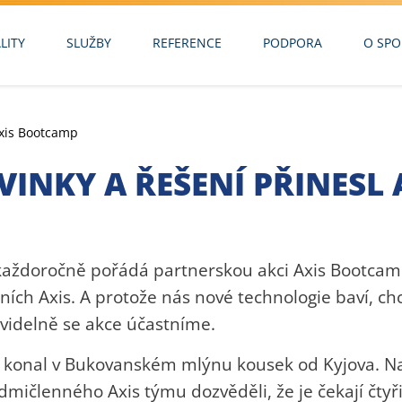
LITY
SLUŽBY
REFERENCE
PODPORA
O SPO
Axis Bootcamp
VINKY A ŘEŠENÍ PŘINESL
každoročně pořádá partnerskou akci Axis Bootcamp
ních Axis. A protože nás nové technologie baví, ch
videlně se akce účastníme.
e konal v Bukovanském mlýnu kousek od Kyjova. Na
dmičlenného Axis týmu dozvěděli, že je čekají čty