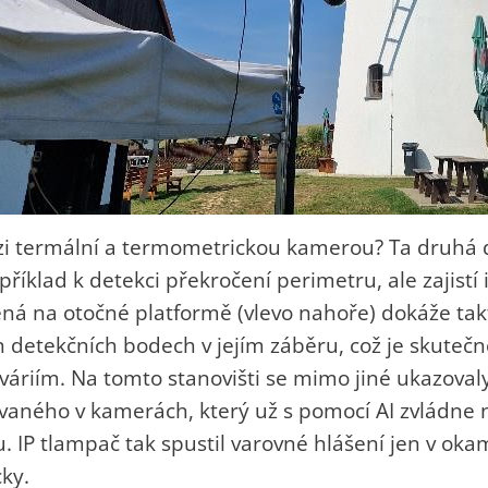
ezi termální a termometrickou kamerou? Ta druhá d
říklad k detekci překročení perimetru, ale zajistí
á na otočné platformě (vlevo nahoře) dokáže takt
detekčních bodech v jejím záběru, což je skuteč
riím. Na tomto stanovišti se mimo jiné ukazovaly
ovaného v kamerách, který už s pomocí AI zvládne 
. IP tlampač tak spustil varovné hlášení jen v oka
ky.