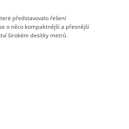
které představovalo řešení
ase o něco kompaktnější a přesnější
ství širokém desítky metrů.