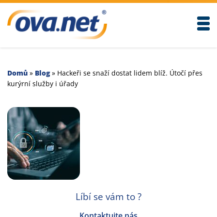
Togg
Domů
»
Blog
»
Hackeři se snaží dostat lidem blíž. Útočí přes
kurýrní služby i úřady
Líbí se vám to ?
Kontaktujte nás