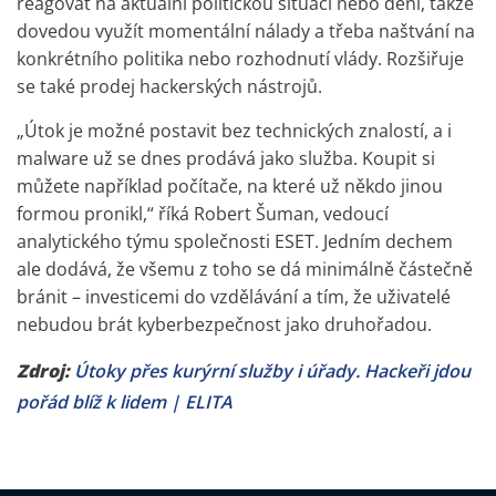
reagovat na aktuální politickou situaci nebo dění, takže
dovedou využít momentální nálady a třeba naštvání na
konkrétního politika nebo rozhodnutí vlády. Rozšiřuje
se také prodej hackerských nástrojů.
„Útok je možné postavit bez technických znalostí, a i
malware už se dnes prodává jako služba. Koupit si
můžete například počítače, na které už někdo jinou
formou pronikl,“ říká Robert Šuman, vedoucí
analytického týmu společnosti ESET. Jedním dechem
ale dodává, že všemu z toho se dá minimálně částečně
bránit – investicemi do vzdělávání a tím, že uživatelé
nebudou brát kyberbezpečnost jako druhořadou.
Zdroj:
Útoky přes kurýrní služby i úřady. Hackeři jdou
pořád blíž k lidem | ELITA