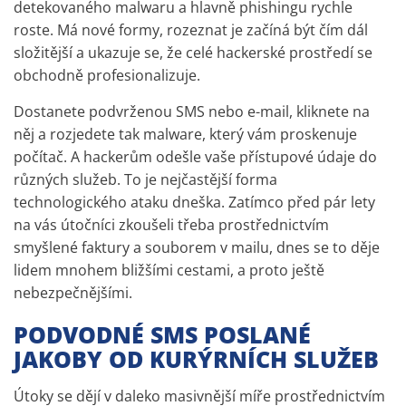
detekovaného malwaru a hlavně phishingu rychle
roste. Má nové formy, rozeznat je začíná být čím dál
složitější a ukazuje se, že celé hackerské prostředí se
obchodně profesionalizuje.
Dostanete podvrženou SMS nebo e-mail, kliknete na
něj a rozjedete tak malware, který vám proskenuje
počítač. A hackerům odešle vaše přístupové údaje do
různých služeb. To je nejčastější forma
technologického ataku dneška. Zatímco před pár lety
na vás útočníci zkoušeli třeba prostřednictvím
smyšlené faktury a souborem v mailu, dnes se to děje
lidem mnohem bližšími cestami, a proto ještě
nebezpečnějšími.
PODVODNÉ SMS POSLANÉ
JAKOBY OD KURÝRNÍCH SLUŽEB
Útoky se dějí v daleko masivnější míře prostřednictvím