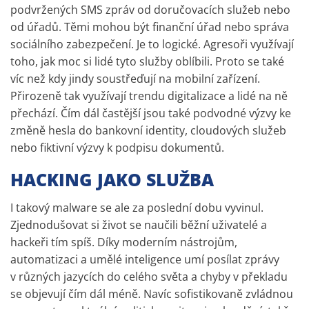
podvržených SMS zpráv od doručovacích služeb nebo
od úřadů. Těmi mohou být finanční úřad nebo správa
sociálního zabezpečení. Je to logické. Agresoři využívají
toho, jak moc si lidé tyto služby oblíbili. Proto se také
víc než kdy jindy soustřeďují na mobilní zařízení.
Přirozeně tak využívají trendu digitalizace a lidé na ně
přechází. Čím dál častější jsou také podvodné výzvy ke
změně hesla do bankovní identity, cloudových služeb
nebo fiktivní výzvy k podpisu dokumentů.
HACKING JAKO SLUŽBA
I takový malware se ale za poslední dobu vyvinul.
Zjednodušovat si život se naučili běžní uživatelé a
hackeři tím spíš. Díky moderním nástrojům,
automatizaci a umělé inteligence umí posílat zprávy
v různých jazycích do celého světa a chyby v překladu
se objevují čím dál méně. Navíc sofistikovaně zvládnou